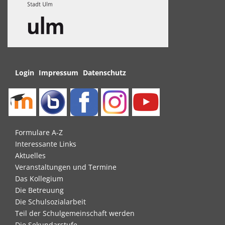
Navigation
Login
Impressum
Datenschutz
überspringen
Navigation
Formulare A-Z
überspringen
Interessante Links
Aktuelles
Veranstaltungen und Termine
Das Kollegium
Die Betreuung
Die Schulsozialarbeit
Teil der Schulgemeinschaft werden
Die Sekundarstufe