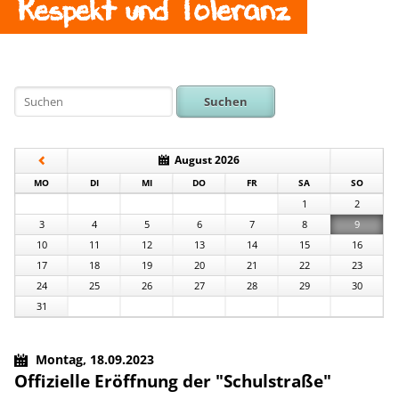
Respekt und Toleranz
Suchen
August 2026
NTAG
ENSTAG
TTWOCH
NNERSTAG
EITAG
MSTAG
NNTAG
MO
DI
MI
DO
FR
SA
SO
1
2
3
4
5
6
7
8
9
10
11
12
13
14
15
16
17
18
19
20
21
22
23
24
25
26
27
28
29
30
31
Montag,
18.09.2023
Offizielle Eröffnung der "Schulstraße"