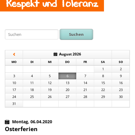
Respekt und Toleranz
Suchen
August 2026
NTAG
ENSTAG
TTWOCH
NNERSTAG
EITAG
MSTAG
NNTAG
MO
DI
MI
DO
FR
SA
SO
1
2
3
4
5
6
7
8
9
10
11
12
13
14
15
16
17
18
19
20
21
22
23
24
25
26
27
28
29
30
31
Montag,
06.04.2020
Osterferien