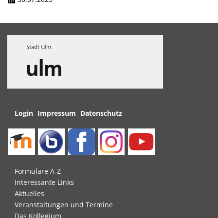
Navigation
Login
Impressum
Datenschutz
überspringen
Navigation
Formulare A-Z
überspringen
Interessante Links
Aktuelles
Veranstaltungen und Termine
Das Kollegium