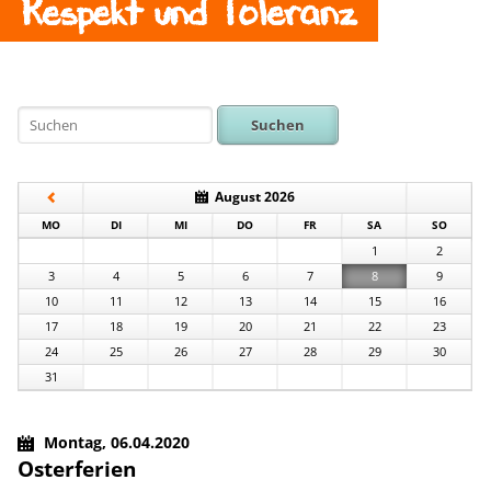
Respekt und Toleranz
Suchen
August 2026
NTAG
ENSTAG
TTWOCH
NNERSTAG
EITAG
MSTAG
NNTAG
MO
DI
MI
DO
FR
SA
SO
1
2
3
4
5
6
7
8
9
10
11
12
13
14
15
16
17
18
19
20
21
22
23
24
25
26
27
28
29
30
31
Montag,
06.04.2020
Osterferien