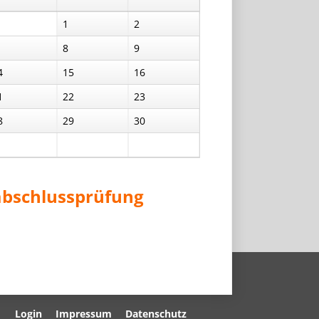
1
2
8
9
4
15
16
1
22
23
8
29
30
abschlussprüfung
Navigation
Login
Impressum
Datenschutz