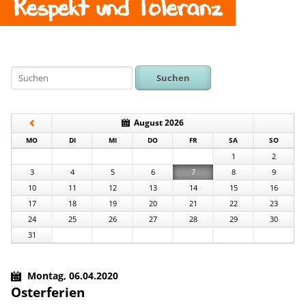
Respekt und Toleranz
Suchen
August 2026
NTAG
ENSTAG
TTWOCH
NNERSTAG
EITAG
MSTAG
NNTAG
MO
DI
MI
DO
FR
SA
SO
1
2
3
4
5
6
7
8
9
10
11
12
13
14
15
16
17
18
19
20
21
22
23
24
25
26
27
28
29
30
31
Montag,
06.04.2020
Osterferien