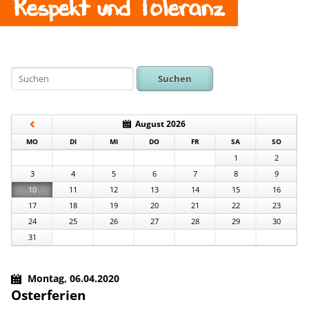
Respekt und Toleranz
Suchen
August 2026
NTAG
ENSTAG
TTWOCH
NNERSTAG
EITAG
MSTAG
NNTAG
MO
DI
MI
DO
FR
SA
SO
1
2
3
4
5
6
7
8
9
10
11
12
13
14
15
16
17
18
19
20
21
22
23
24
25
26
27
28
29
30
31
Montag,
06.04.2020
Osterferien