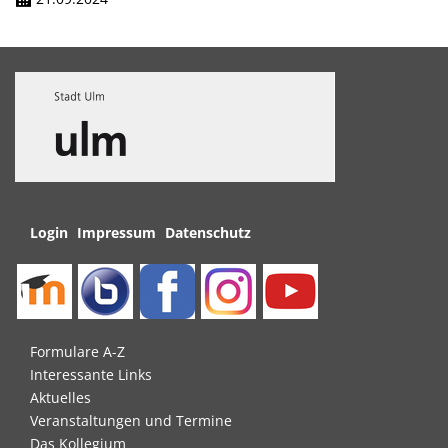
Navigation
Login
Impressum
Datenschutz
überspringen
Navigation
Formulare A-Z
überspringen
Interessante Links
Aktuelles
Veranstaltungen und Termine
Das Kollegium