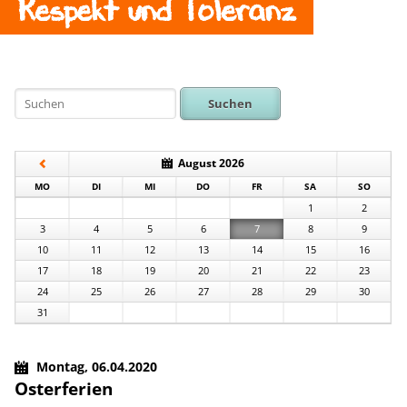
Respekt und Toleranz
Suchen
August 2026
NTAG
ENSTAG
TTWOCH
NNERSTAG
EITAG
MSTAG
NNTAG
MO
DI
MI
DO
FR
SA
SO
1
2
3
4
5
6
7
8
9
10
11
12
13
14
15
16
17
18
19
20
21
22
23
24
25
26
27
28
29
30
31
Montag,
06.04.2020
Osterferien