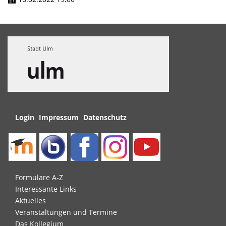
Navigation
Login
Impressum
Datenschutz
überspringen
Navigation
Formulare A-Z
überspringen
Interessante Links
Aktuelles
Veranstaltungen und Termine
Das Kollegium