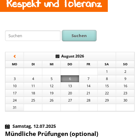
Respekt und Toleranz
Suchen
August 2026
NTAG
ENSTAG
TTWOCH
NNERSTAG
EITAG
MSTAG
NNTAG
MO
DI
MI
DO
FR
SA
SO
1
2
3
4
5
6
7
8
9
10
11
12
13
14
15
16
17
18
19
20
21
22
23
24
25
26
27
28
29
30
31
Samstag,
12.07.2025
Mündliche Prüfungen (optional)