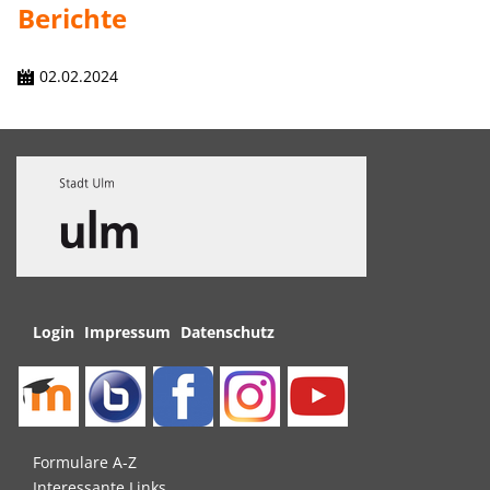
Berichte
02.02.2024
Navigation
Login
Impressum
Datenschutz
überspringen
Navigation
Formulare A-Z
überspringen
Interessante Links