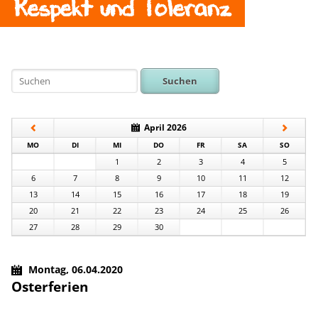
Respekt und Toleranz
Suchen
April 2026
NTAG
ENSTAG
TTWOCH
NNERSTAG
EITAG
MSTAG
NNTAG
MO
DI
MI
DO
FR
SA
SO
1
2
3
4
5
6
7
8
9
10
11
12
13
14
15
16
17
18
19
20
21
22
23
24
25
26
27
28
29
30
Montag,
06.04.2020
Osterferien