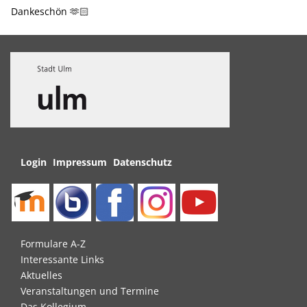
Dankeschön 🫶🏻
Navigation
Login
Impressum
Datenschutz
überspringen
Navigation
Formulare A-Z
überspringen
Interessante Links
Aktuelles
Veranstaltungen und Termine
Das Kollegium