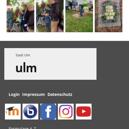
Navigation
Login
Impressum
Datenschutz
überspringen
Navigation
Formulare A-Z