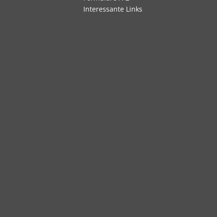
überspringen
Interessante Links