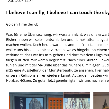
12.07.2023 14:32
I believe I can fly, I believe I can touch the sk
Golden Time der 6b
Was für eine Überraschung: wir wussten nicht, was uns erwart
Bisher haben wir selbst entschieden und demokratisch abgest
machen wollen. Doch heute war alles anders. Frau Lambacher 
wollte uns bis zuletzt nicht verraten, wo es hingeht. An ein
verkündet, dass wir ins m25 gehen und dort mit dem Flugsimul
fliegen dürfen. Wir waren begeistert! Nach einer kurzen Einwei
fühlen und mit der VR-Brille über das frühere Ulm fliegen. Z
m25 eine Ausstellung der Münsterbauhütte ansehen. Hier habe
unseren Religionslehrer wiedererkannt. Außerdem bauten wir
Holzbauklötzen. Zu guter letzt genehmigten wir uns noch ein er