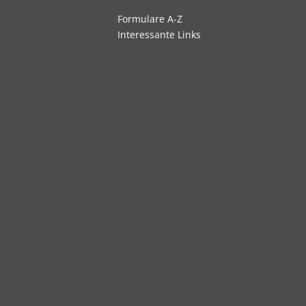
Navigation
Formulare A-Z
überspringen
Interessante Links