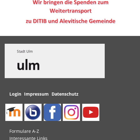
Navigation
Login
Impressum
Datenschutz
überspringen
Navigation
Formulare A-Z
überspringen
Interessante Links